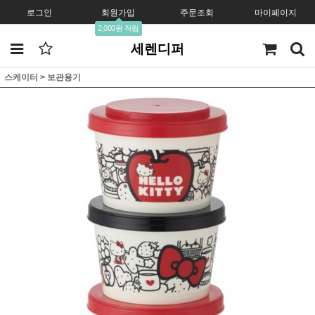
로그인
회원가입
주문조회
마이페이지
2,000원 적립
세렌디퍼
스케이터
>
보관용기