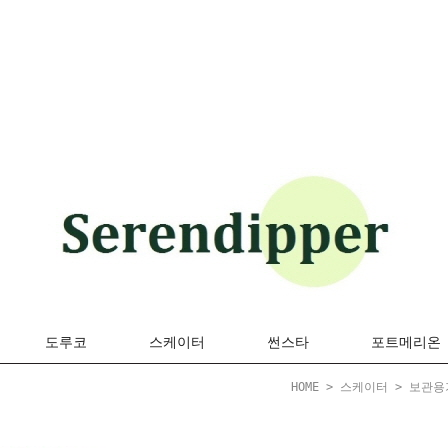
도루코
스케이터
썬스타
포트메리온
HOME
>
스케이터
>
보관용