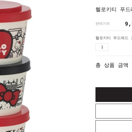
헬로키티 푸드
9,
판매가격
총 상품 금액