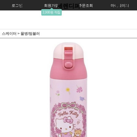
세렌디퍼
로그인
회원가입
주문조회
마이페이지
2,000원 적립
스케이터
>
물병/텀블러