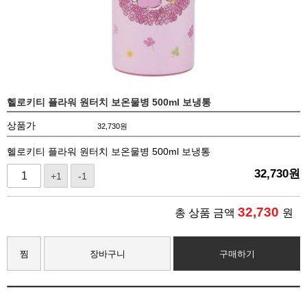
헬로키티 플라워 원터치 보온물병 500ml 보냉통
상품가
32,730
원
헬로키티 플라워 원터치 보온물병 500ml 보냉통
32,730
원
+1
-1
32,730
총 상품 금액
원
찜
장바구니
구매하기